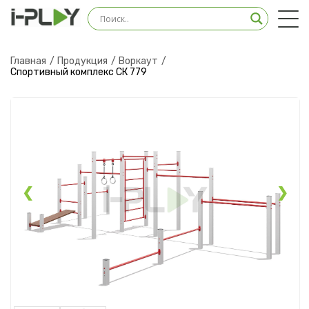
Оставить заявку на
консультацию
Главная
Продукция
Воркаут
Спортивный комплекс СК 779
Наш менеджер свяжется с вами в ближайшее
время
❮
❯
Загрузить файл