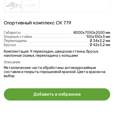
Отправить
Нажимая на кнопку, вы даете согласие на
обработку
персональных данных
и соглашаетесь с
политикой
конфиденциальности
Спортивный комплекс СК 779
Габариты
8000х7050х2550 мм
Опорные стойки
100х100х3 мм
Перекладины
Ø 34х3,2 мм
Брусья
Ø 42х3,2 мм
Комплектация: 9 перекладин, шведская стенка, брусья,
наклонная скамья, перекладина с кольцами
Описание
Металлические части обработаны антикоррозийным
составом и покрыты порошковой краской. Цвета краски на
выбор.
Добавить в избранное