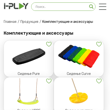
Оставить заявку на
консультацию
Главная
Продукция
Комплектующие и аксессуары
Наш менеджер свяжется с вами в ближайшее
время
Комплектующие и аксессуары
Сиденье Pure
Сиденье Curve
Загрузить файл