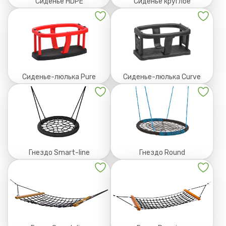
Сиденье HDPE
Сиденье круглое
Отправить
Нажимая на кнопку, вы даете согласие на
обработку
персональных данных
и соглашаетесь с
политикой
конфиденциальности
Сиденье-люлька Pure
Сиденье-люлька Curve
Гнездо Smart-line
Гнездо Round