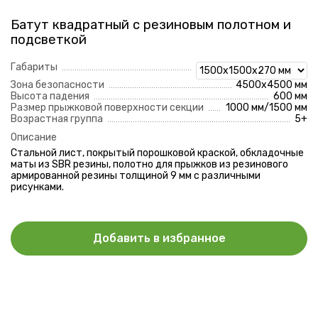
Отправить
Батут квадратный с резиновым полотном и
Нажимая на кнопку, вы даете согласие на
обработку
подсветкой
персональных данных
и соглашаетесь с
политикой
конфиденциальности
Габариты
Зона безопасности
4500х4500 мм
Высота падения
600 мм
Размер прыжковой поверхности секции
1000 мм/1500 мм
Возрастная группа
5+
Описание
Стальной лист, покрытый порошковой краской, обкладочные
маты из SBR резины, полотно для прыжков из резинового
армированной резины толщиной 9 мм с различными
рисунками.
Добавить в избранное