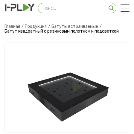
Оставить заявку на
консультацию
Главная
Продукция
Батуты встраиваемые
Батут квадратный с резиновым полотном и подсветкой
Наш менеджер свяжется с вами в ближайшее
время
Загрузить файл