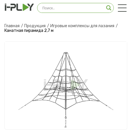
Оставить заявку на
консультацию
Главная
Продукция
Игровые комплексы для лазания
Канатная пирамида 2,7 м
Наш менеджер свяжется с вами в ближайшее
время
Загрузить файл