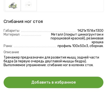
Отправить
Нажимая на кнопку, вы даете согласие на
обработку
персональных данных
и соглашаетесь с
политикой
конфиденциальности
Сгибания ног стоя
Габариты
1421х1516х1300
Материал
Металл (покрыт цинкогрунтом и
порошковой краской), резиновая
крошка
Рама:
профиль 100х50х3, сборная.
Описание
Тренажер предназначен для развития мышц задней части
бедра (в первую очередь двуглавой мышцы бедра).
Выполняемое упражнение: сгибание ног в коленях стоя.
Добавить в избранное