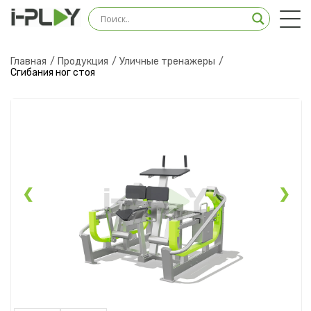
Оставить заявку на
консультацию
Главная
Продукция
Уличные тренажеры
Сгибания ног стоя
Наш менеджер свяжется с вами в ближайшее
время
❮
❯
Загрузить файл