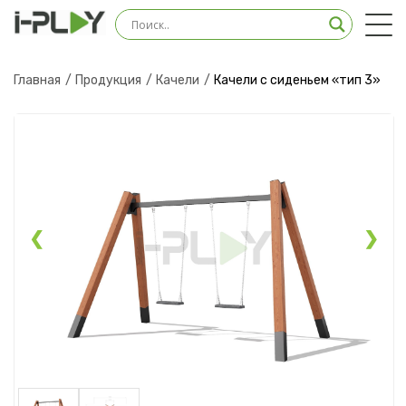
Оставить заявку на
консультацию
Главная
Продукция
Качели
Качели с сиденьем «тип 3»
Наш менеджер свяжется с вами в ближайшее
время
❮
❯
Загрузить файл