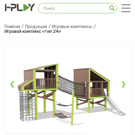
Оставить заявку на
консультацию
Главная
Продукция
Игровые комплексы
Игровой комплекс «тип 24»
Наш менеджер свяжется с вами в ближайшее
время
❮
❯
Загрузить файл