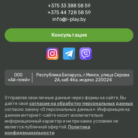
Отправить
+375 33 388 58 59
+375 44 728 58 59
Нажимая на кнопку, вы даете согласие на
обработку
info@i-play.by
персональных данных
и соглашаетесь с
политикой
конфиденциальности
Консультация
ООО
Республика Беларусь, г.Минск, улица Серова
«Ай-плей»
2А, каб 46а, индекс 220024
Отправляя свои личные данные через формы на сайте, Вы
даёте своё
согласие на обработку персональных данных
согласно закону «О персональных данных». Информация на
данном интернет-сайте носит исключительно
информационный характер и ни при каких условиях не
является публичной офертой.
Политика
конфиденциальности