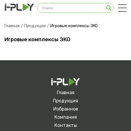
Оставить заявку на
консультацию
Главная
Продукция
Игровые комплексы ЭКО
Наш менеджер свяжется с вами в ближайшее
время
Игровые комплексы ЭКО
Главная
Продукция
Избранное
Компания
Загрузить файл
Контакты