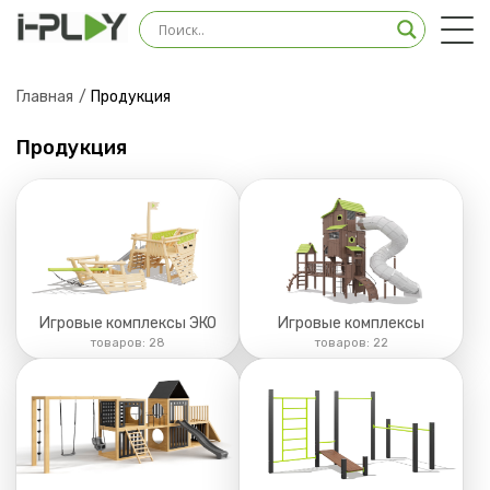
Оставить заявку на
консультацию
Главная
Продукция
Наш менеджер свяжется с вами в ближайшее
время
Продукция
Игровые комплексы ЭКО
Игровые комплексы
товаров:
28
товаров:
22
Загрузить файл